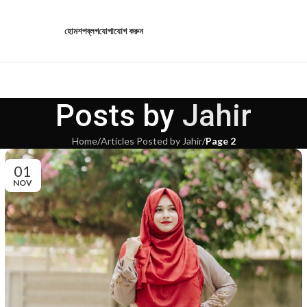
হোম
শপ
ব্লগ
যোগাযোগ করুন
Posts by
Jahir
Home
/
Articles Posted by Jahir
/
Page 2
01
NOV