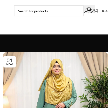
0.0
01
NOV