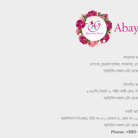
পান্থপথ 
১ম তলা, শুন্দরাম প্লাজা, পান্থপথ, 
প্রতিদিন সকাল ৯টা থেকে স
খিলগাঁও 
৫৭৪/সি, লিফট-৩, শহীদ বাকী রোড, খি
প্রতিদিন সকাল ৯টা থেকে স
বনানী আ
অ্যালিসন'স টাওয়ার, বাড়ি নং-৬৭, লেভেল-৪, রোড নং-১১,
প্রতিদিন সকাল ৯টা থেকে স
Phone: +880