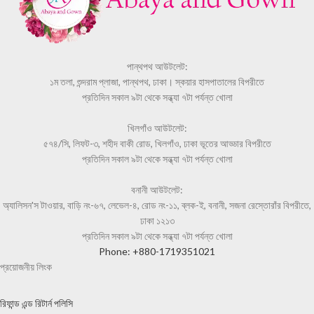
পান্থপথ আউটলেট:
১ম তলা, শুন্দরাম প্লাজা, পান্থপথ, ঢাকা। স্কয়ার হাসপাতালের বিপরীতে
প্রতিদিন সকাল ৯টা থেকে সন্ধ্যা ৭টা পর্যন্ত খোলা
খিলগাঁও আউটলেট:
৫৭৪/সি, লিফট-৩, শহীদ বাকী রোড, খিলগাঁও, ঢাকা ভূতের আড্ডার বিপরীতে
প্রতিদিন সকাল ৯টা থেকে সন্ধ্যা ৭টা পর্যন্ত খোলা
বনানী আউটলেট:
অ্যালিসন'স টাওয়ার, বাড়ি নং-৬৭, লেভেল-৪, রোড নং-১১, ব্লক-ই, বনানী, সজনা রেস্তোরাঁর বিপরীতে,
ঢাকা ১২১৩
প্রতিদিন সকাল ৯টা থেকে সন্ধ্যা ৭টা পর্যন্ত খোলা
Phone: +880-1719351021
প্রয়োজনীয় লিংক
রিফান্ড এন্ড রিটার্ন পলিসি