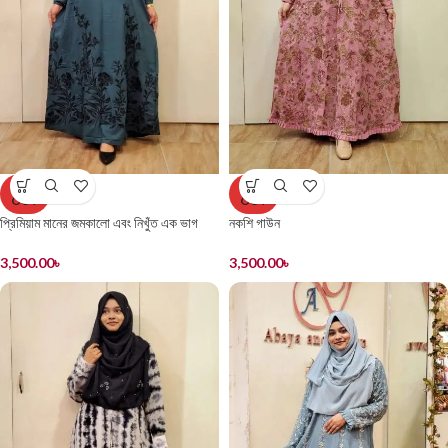
SOLD
SOLD
OUT
OUT
প্রিমিয়াম মানের জমকালো এবং নিখুঁত এক ভাগ
নকশি গাউন
বোরখা / নগদ তরমুজ কাপড়ের গাউন
3,500.00
৳
3,500.00
৳