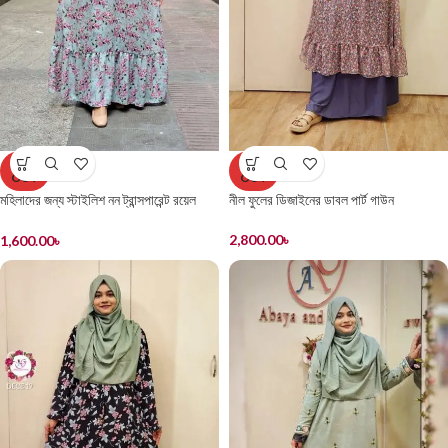
SOLD
SOLD
OUT
OUT
মহিলাদের জন্য স্টাইলিশ নন ট্রান্সপারেন্ট রয়েল
নীল ফুলের ডিজাইনের ডাবল পার্ট গাউন
সিল্ক ফ্যাব্রিক নতুন গাউন
2,800.00
৳
1,600.00
৳