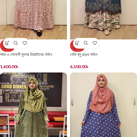
SOLD
SOLD
OUT
OUT
সাদা ও গোলাপী ফুলের ডিজাইনের গাউন
নেভি ব্লু রঙের গাউন
1,600.00
৳
6,500.00
৳