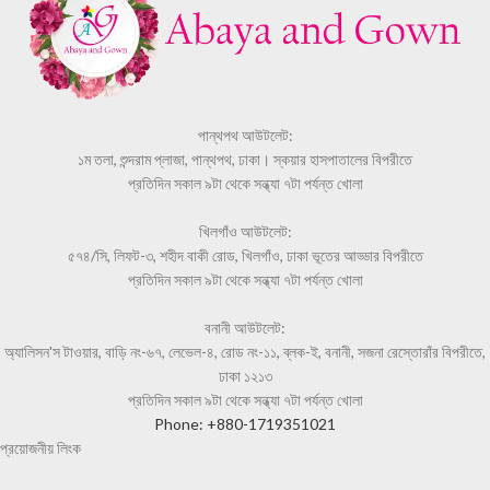
পান্থপথ আউটলেট:
১ম তলা, শুন্দরাম প্লাজা, পান্থপথ, ঢাকা। স্কয়ার হাসপাতালের বিপরীতে
প্রতিদিন সকাল ৯টা থেকে সন্ধ্যা ৭টা পর্যন্ত খোলা
খিলগাঁও আউটলেট:
৫৭৪/সি, লিফট-৩, শহীদ বাকী রোড, খিলগাঁও, ঢাকা ভূতের আড্ডার বিপরীতে
প্রতিদিন সকাল ৯টা থেকে সন্ধ্যা ৭টা পর্যন্ত খোলা
বনানী আউটলেট:
অ্যালিসন'স টাওয়ার, বাড়ি নং-৬৭, লেভেল-৪, রোড নং-১১, ব্লক-ই, বনানী, সজনা রেস্তোরাঁর বিপরীতে,
ঢাকা ১২১৩
প্রতিদিন সকাল ৯টা থেকে সন্ধ্যা ৭টা পর্যন্ত খোলা
Phone: +880-1719351021
প্রয়োজনীয় লিংক