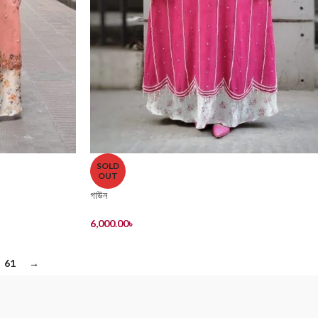
SOLD
OUT
গাউন
6,000.00
৳
61
→