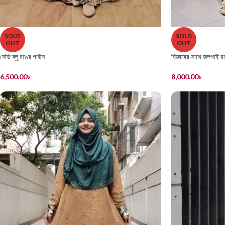
SOLD
SOLD
OUT
OUT
নেভি ব্লু রঙের গাউন
হিজাবের সাথে জলপাই র
6,500.00
৳
8,000.00
৳