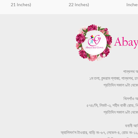
21 Inches)
22 Inches)
Inche
পান্থপথ 
১ম তলা, শুন্দরাম প্লাজা, পান্থপথ, 
প্রতিদিন সকাল ৯টা থেকে স
খিলগাঁও 
৫৭৪/সি, লিফট-৩, শহীদ বাকী রোড, খি
প্রতিদিন সকাল ৯টা থেকে স
বনানী আ
অ্যালিসন'স টাওয়ার, বাড়ি নং-৬৭, লেভেল-৪, রোড নং-১১,