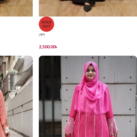
SOLD
OUT
া
কেপ
2,500.00
৳