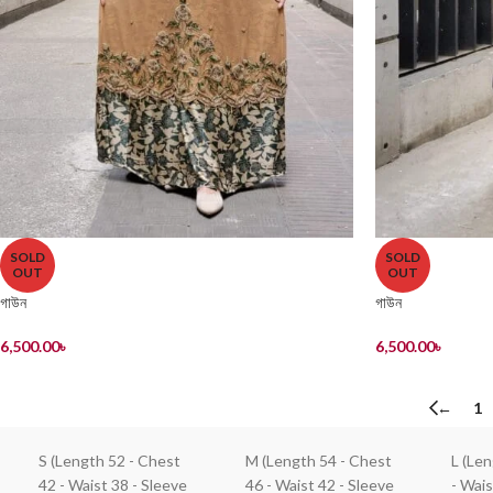
SOLD
SOLD
OUT
OUT
গাউন
গাউন
6,500.00
৳
6,500.00
৳
←
1
S (Length 52 - Chest
M (Length 54 - Chest
L (Le
42 - Waist 38 - Sleeve
46 - Waist 42 - Sleeve
- Wais