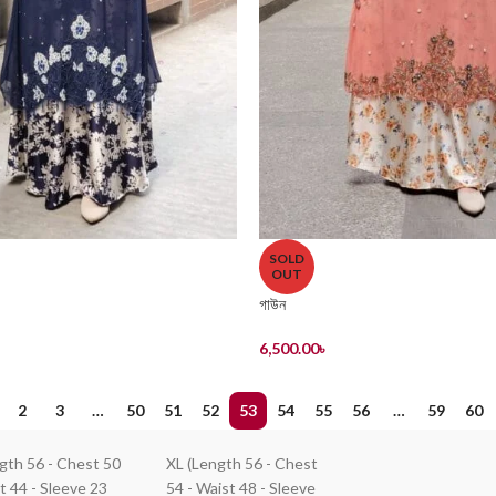
SOLD
OUT
গাউন
6,500.00
৳
2
3
…
50
51
52
53
54
55
56
…
59
60
ngth 56 - Chest 50
XL (Length 56 - Chest
t 44 - Sleeve 23
54 - Waist 48 - Sleeve