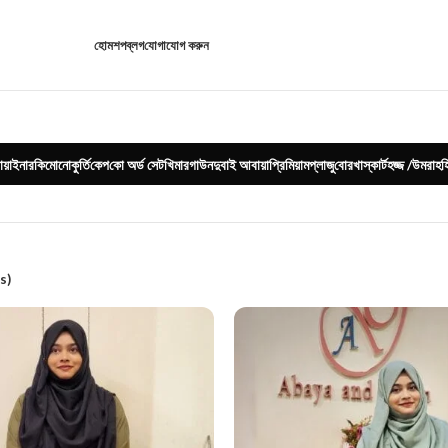
হোম
শপ
ব্লগ
যোগাযোগ করুন
য়া
ইনার
কিমোনো
কুর্তি
কেপ
কো অর্ড সেট
খিমার
গাউন
দুবাই আবায়া
প্রিমিয়াম
প্লাজু
বোরখা
স্কার্ট
হজ্জ /উমরাহ
হ
s)