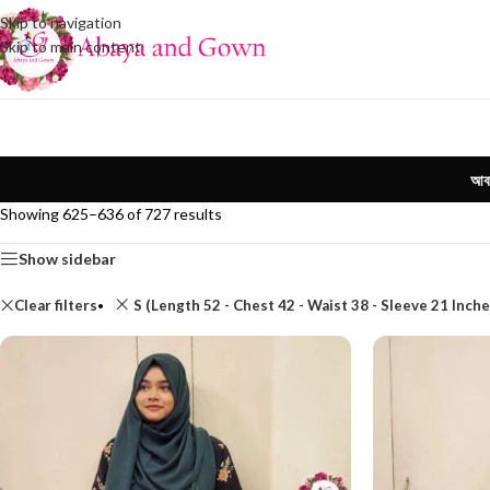
Skip to navigation
Skip to main content
আবা
Showing 625–636 of 727 results
Show sidebar
Clear filters
S (Length 52 - Chest 42 - Waist 38 - Sleeve 21 Inche