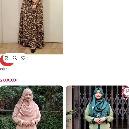
SOLD
OUT
বোরখা
2,000.00
৳