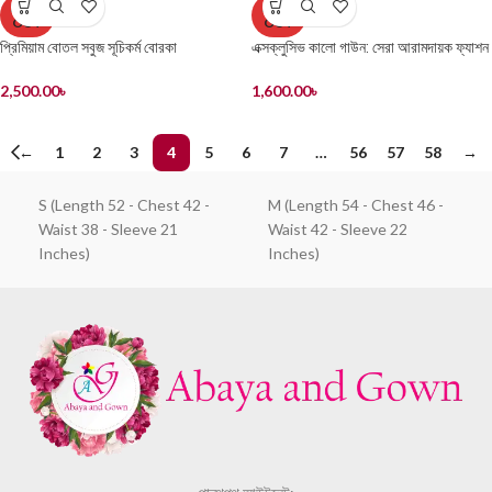
SOLD
SOLD
OUT
OUT
প্রিমিয়াম বোতল সবুজ সূচিকর্ম বোরকা
এক্সক্লুসিভ কালো গাউন: সেরা আরামদায়ক ফ্যাশন
পিস
2,500.00
৳
1,600.00
৳
←
1
2
3
4
5
6
7
…
56
57
58
→
S (Length 52 - Chest 42 -
M (Length 54 - Chest 46 -
Waist 38 - Sleeve 21
Waist 42 - Sleeve 22
Inches)
Inches)