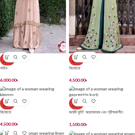
SOLD
SOLD
OUT
OUT
গাউন
কিমোনো
6,000.00
৳
4,500.00
৳
SOLD
SOLD
OUT
OUT
কিমোনো
জর্জেট কুর্তি: আরামদায়ক এবং গ্রীষ্মকালীন
উপযোগী
4,500.00
৳
1,500.00
৳