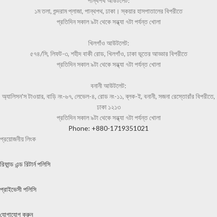
পান্থপথ আউটলেট:
১ম তলা, শুন্দরাম প্লাজা, পান্থপথ, ঢাকা। স্কয়ার হাসপাতালের বিপরীতে
প্রতিদিন সকাল ৯টা থেকে সন্ধ্যা ৭টা পর্যন্ত খোলা
খিলগাঁও আউটলেট:
৫৭৪/সি, লিফট-৩, শহীদ বাকী রোড, খিলগাঁও, ঢাকা ভূতের আড্ডার বিপরীতে
প্রতিদিন সকাল ৯টা থেকে সন্ধ্যা ৭টা পর্যন্ত খোলা
বনানী আউটলেট:
অ্যালিসন'স টাওয়ার, বাড়ি নং-৬৭, লেভেল-৪, রোড নং-১১, ব্লক-ই, বনানী, সজনা রেস্তোরাঁর বিপরীতে,
ঢাকা ১২১৩
প্রতিদিন সকাল ৯টা থেকে সন্ধ্যা ৭টা পর্যন্ত খোলা
Phone: +880-1719351021
প্রয়োজনীয় লিংক
রিফান্ড এন্ড রিটার্ন পলিসি
প্রাইভেসী পলিসি
যোগাযোগ করুন