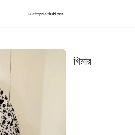
হোম
শপ
ব্লগ
যোগাযোগ করুন
খিমার