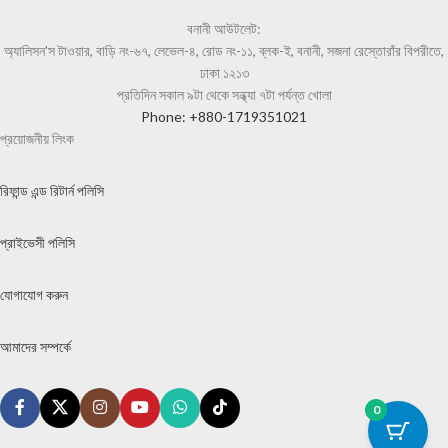
বনানী আউটলেট:
অ্যালিসন'স টাওয়ার, বাড়ি নং-৬৭, লেভেল-৪, রোড নং-১১, ব্লক-ই, বনানী, সজনা রেস্তোরাঁর বিপরীতে,
ঢাকা ১২১৩
প্রতিদিন সকাল ৯টা থেকে সন্ধ্যা ৭টা পর্যন্ত খোলা
Phone: +880-1719351021
প্রয়োজনীয় লিংক
রিফান্ড এন্ড রিটার্ন পলিসি
প্রাইভেসী পলিসি
যোগাযোগ করুন
আমাদের সম্পর্কে
0