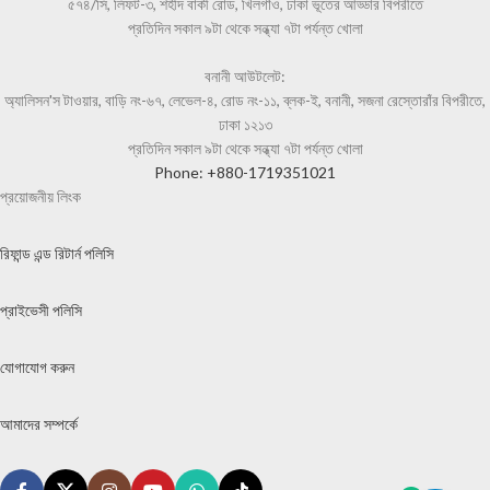
৫৭৪/সি, লিফট-৩, শহীদ বাকী রোড, খিলগাঁও, ঢাকা ভূতের আড্ডার বিপরীতে
প্রতিদিন সকাল ৯টা থেকে সন্ধ্যা ৭টা পর্যন্ত খোলা
বনানী আউটলেট:
অ্যালিসন'স টাওয়ার, বাড়ি নং-৬৭, লেভেল-৪, রোড নং-১১, ব্লক-ই, বনানী, সজনা রেস্তোরাঁর বিপরীতে,
ঢাকা ১২১৩
প্রতিদিন সকাল ৯টা থেকে সন্ধ্যা ৭টা পর্যন্ত খোলা
Phone: +880-1719351021
প্রয়োজনীয় লিংক
রিফান্ড এন্ড রিটার্ন পলিসি
প্রাইভেসী পলিসি
যোগাযোগ করুন
আমাদের সম্পর্কে