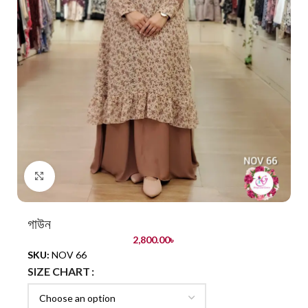
Click to enlarge
গাউন
2,800.00
৳
SKU:
NOV 66
SIZE CHART