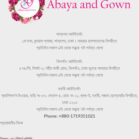
পান্থপথ আউটলেট:
১ম তলা, শুন্দরাম প্লাজা, পান্থপথ, ঢাকা। স্কয়ার হাসপাতালের বিপরীতে
প্রতিদিন সকাল ৯টা থেকে সন্ধ্যা ৭টা পর্যন্ত খোলা
খিলগাঁও আউটলেট:
৫৭৪/সি, লিফট-৩, শহীদ বাকী রোড, খিলগাঁও, ঢাকা ভূতের আড্ডার বিপরীতে
প্রতিদিন সকাল ৯টা থেকে সন্ধ্যা ৭টা পর্যন্ত খোলা
বনানী আউটলেট:
অ্যালিসন'স টাওয়ার, বাড়ি নং-৬৭, লেভেল-৪, রোড নং-১১, ব্লক-ই, বনানী, সজনা রেস্তোরাঁর বিপরীতে,
ঢাকা ১২১৩
প্রতিদিন সকাল ৯টা থেকে সন্ধ্যা ৭টা পর্যন্ত খোলা
Phone: +880-1719351021
প্রয়োজনীয় লিংক
রিফান্ড এন্ড রিটার্ন পলিসি